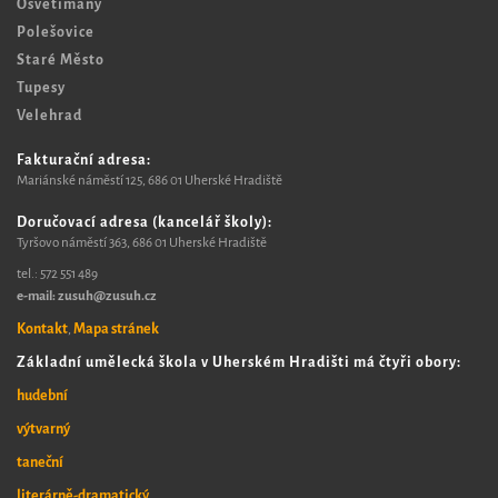
Osvětimany
Polešovice
Staré Město
Tupesy
Velehrad
Fakturační adresa:
Mariánské náměstí 125, 6
86 01 Uherské Hradiště
Doručovací adresa (kancelář školy):
Tyršovo náměstí 363, 686 01 Uherské Hradiště
tel.:
572 551 489​
e-mail: zusuh@zusuh.cz
Kontakt
Mapa stránek
,
Základní umělecká škola v Uherském Hradišti má čtyři obory:
hudební
výtvarný
taneční
literárně-dramatický