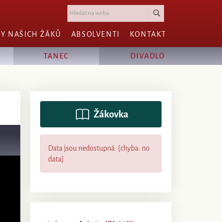
HY NAŠICH ŽÁKŮ
ABSOLVENTI
KONTAKT
TANEC
DIVADLO
Žákovka
Data jsou nedostupná: [chyba: no
data]