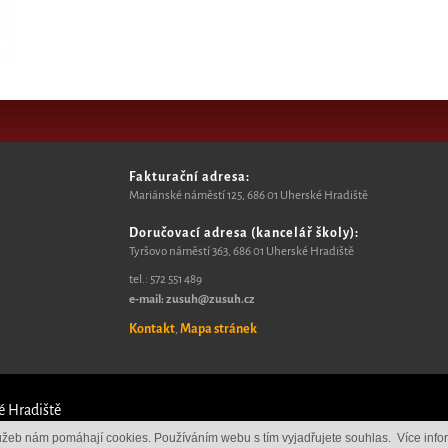
Fakturační adresa:
Mariánské náměstí 125, 6
86 01 Uherské Hradiště
Doručovací adresa (kancelář školy):
Tyršovo náměstí 363, 686 01 Uherské Hradiště
tel.:
572 551 489​
e-mail: zusuh@zusuh.cz
Kontakt
Mapa stránek
,
é Hradiště
lužeb nám pomáhají cookies. Používáním webu s tím vyjadřujete souhlas.
Více info