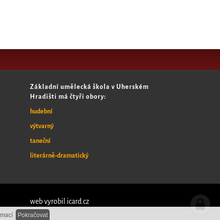
Základní umělecká škola v Uherském
Hradišti má čtyři obory:
hudební
výtvarný
taneční
literárně-dramatický
web vyrobil
icard.cz
rmací
Pokračovat