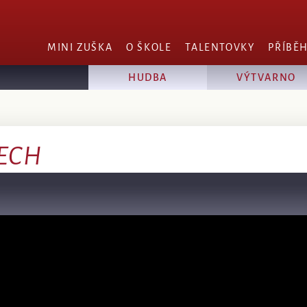
MINI ZUŠKA
O ŠKOLE
TALENTOVKY
PŘÍBĚ
HUDBA
VÝTVARNO
H
RECH