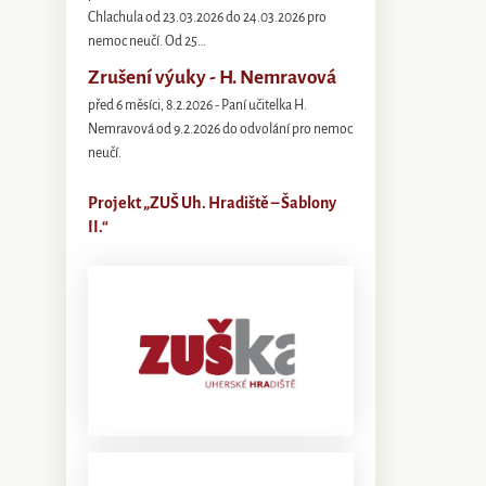
Chlachula od 23.03.2026 do 24.03.2026 pro
nemoc neučí. Od 25…
Zrušení výuky - H. Nemravová
před 6 měsíci, 8.2.2026 - Paní učitelka H.
Nemravová od 9.2.2026 do odvolání pro nemoc
neučí.
Projekt „ZUŠ Uh. Hradiště – Šablony
II.“