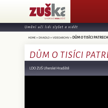
Umění učí lidi slyšet a vidět
»
»
»
DŮM O TISÍCI PATREC
HOME
DIVADLO
VIDEOARCHIV
DŮM O TISÍCI PAT
LDO ZUŠ Uherské Hradiště