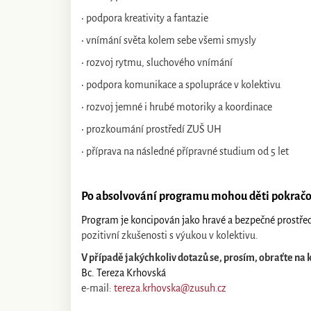
•
podpora kreativity a fantazie
•
vnímání světa kolem sebe všemi smysly
•
rozvoj rytmu, sluchového vnímání
•
podpora komunikace a spolupráce v kolektivu
•
rozvoj jemné i hrubé motoriky a koordinace
•
prozkoumání prostředí ZUŠ UH
•
příprava na následné přípravné studium od 5 let
Po absolvování programu mohou děti pokrač
Program je koncipován jako hravé a bezpečné prostře
pozitivní zkušenosti s výukou v kolektivu.
V případě jakýchkoliv dotazů se, prosím, obraťte na
Bc. Tereza Krhovská
e-mail:
tereza.krhovska@zusuh.cz