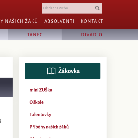
HY NAŠICH ŽÁKŮ
ABSOLVENTI
KONTAKT
TANEC
DIVADLO
Žákovka
mini ZUŠka
O škole
Talentovky
i
Příběhy našich žáků