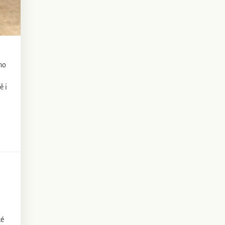
ho
ě i
ké