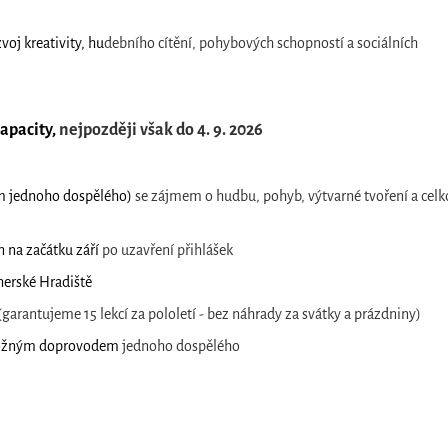
oj kreativity, hu
debního cítění, pohybových schopností a sociálních
kapacity,
nejpozději však do 4. 9. 2026
em jednoho dospělého)
se zájmem o hudbu, pohyb, výtvarné tvoření a celk
n na začátku září
po uzavření přihlášek
herské Hradiště
(garantujeme 15 lekcí za pololetí - bez náhrady za svátky a prázdniny)
 možným doprovodem
jednoho dospělého