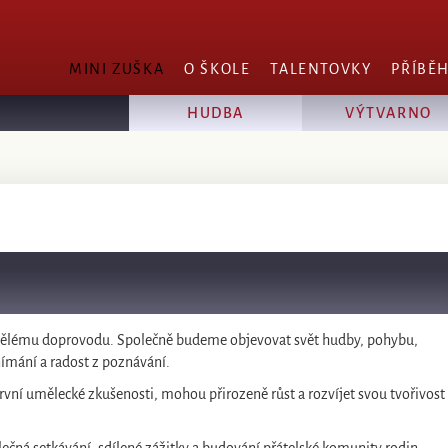
MINI ZUŠKA
O ŠKOLE
TALENTOVKY
PŘÍBĚ
HUDBA
VÝTVARNO
spělému doprovodu. Společně budeme objevovat svět hudby, pohybu,
vnímání a radost z poznávání.
vní umělecké zkušenosti, mohou přirozeně růst a rozvíjet svou tvořivost 