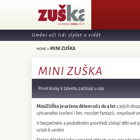
Umění učí lidi slyšet a vidět
»
MINI ZUŠKA
HOME
MINI ZUŠKA
První kroky k talentu začínají u nás
MiniZUŠka je určena dětem od 2 do 4 let
a jejich do
výtvarného tvoření i her, rozvíjet fantazii, smyslové 
V bezpečném a podnětném prostředí získají děti své pr
vztah k umění.