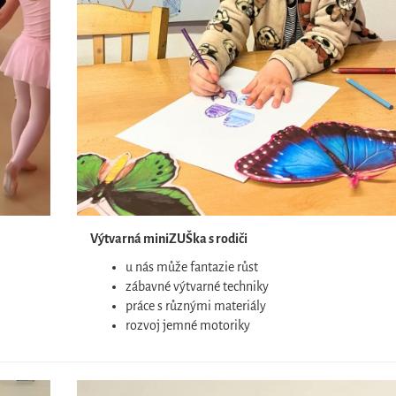
Výtvarná miniZUŠka s rodiči
u nás může fantazie růst
zábavné výtvarné techniky
práce s různými materiály
rozvoj jemné motoriky