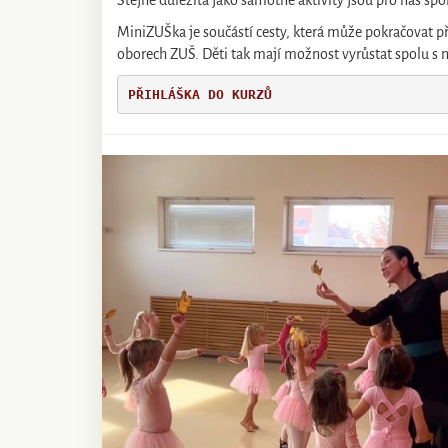
Stejně důležitá jako samotné aktivity jsou pro nás spo
MiniZUŠka je součástí cesty, která může pokračovat p
oborech ZUŠ. Děti tak mají možnost vyrůstat spolu s 
PŘIHLÁŠKA DO KURZŮ