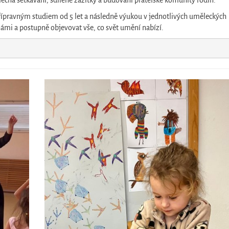
lečná setkávání, sdílené zážitky a budování přátelské komunity rodin.
řípravným studiem od 5 let a následně výukou v jednotlivých uměleckých
námi a postupně objevovat vše, co svět umění nabízí.