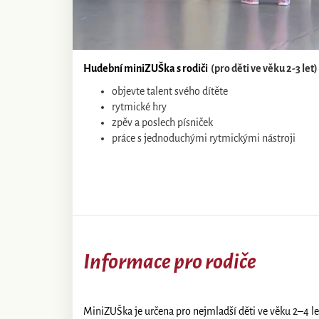
Hudební miniZUŠka s rodiči
(pro děti ve věku 2-3 let)
objevte talent svého dítěte
rytmické hry
zpěv a poslech písniček
práce s jednoduchými rytmickými nástroji
Informace pro rodiče
MiniZUŠka je určena pro nejmladší děti ve věku 2–4 let