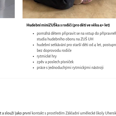
Hudební miniZUŠka s rodiči
(pro děti ve věku 4+ let)
pomáhá dětem připravit se na vstup do přípravné
studia hudebního oboru na ZUŠ UH
hudební setkávání pro starší děti od 4 let, postupn
bez doprovodu rodiče
rytmické hry
zpěv a poslech písniček
práce s jednoduchými rytmickými nástroji
 a slouží jako první
kontakt s prostředím Základní umělecké školy Uhers