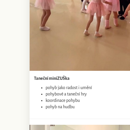
Taneční miniZUŠka
pohyb jako radost i umění
pohybové a taneční hry
koordinace pohybu
pohyb na hudbu