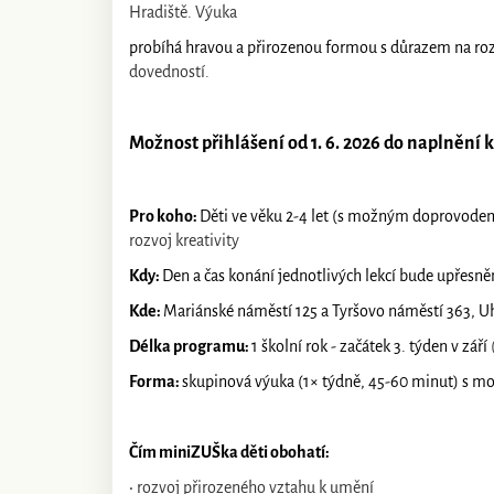
Hradiště. Výuka
probíhá hravou a přirozenou formou s důrazem na rozv
dovedností.
Možnost přihlášení od 1. 6. 2026 do naplnění 
Pro koho:
Děti ve věku 2-4 let (s možným doprovod
rozvoj kreativity
Kdy:
Den a čas konání jednotlivých lekcí bude upřesně
Kde:
Mariánské náměstí 125 a Tyršovo náměstí 363, U
Délka programu:
1 školní rok - začátek 3. týden v září
Forma:
skupinová výuka (1× týdně, 45-60 minut) s
Čím miniZUŠka děti obohatí:
•
rozvoj přirozeného vztahu k umění