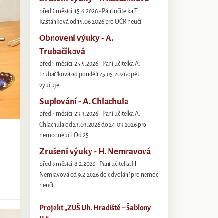
před 2 měsíci, 15.6.2026 - Pání učitelka T.
Kaštánková od 15.06.2026 pro OČR neučí.
Obnovení výuky - A.
Trubačíková
před 3 měsíci, 25.5.2026 - Paní učitelka A.
Trubačíková od pondělí 25.05.2026 opět
vyučuje.
Suplování - A. Chlachula
před 5 měsíci, 23.3.2026 - Paní učitelka A.
Chlachula od 23.03.2026 do 24.03.2026 pro
nemoc neučí. Od 25…
Zrušení výuky - H. Nemravová
před 6 měsíci, 8.2.2026 - Paní učitelka H.
Nemravová od 9.2.2026 do odvolání pro nemoc
neučí.
Projekt „ZUŠ Uh. Hradiště – Šablony