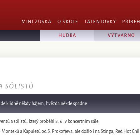
MINI ZUŠKA
O ŠKOLE
TALENTOVKY
PŘÍBĚ
HUDBA
VÝTVARNO
A SÓLISTŮ
 jde klidně někdy hájem, hvězda někde spadne.
entů a sólistů, který proběhl 8. 6. v koncertním sále.
onteků a Kapuletů od S. Prokofjeva, ale došlo i na Stinga, Red Hot Chill