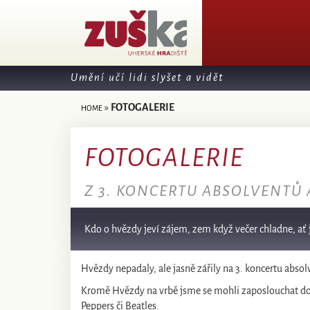
Umění učí lidi slyšet a vidět
»
FOTOGALERIE
HOME
FOTOGALERIE
Z 3. KONCERTU ABSOLVENTŮ 
Kdo o hvězdy jeví zájem, zem když večer chladne, ať
Hvězdy nepadaly, ale jasně zářily na 3. koncertu absolv
Kromě Hvězdy na vrbě jsme se mohli zaposlouchat do M
Peppers či Beatles.