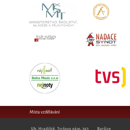
Místa vzdělávání
Uh. Hradiště, Tyršovo nám. 363
Boršice