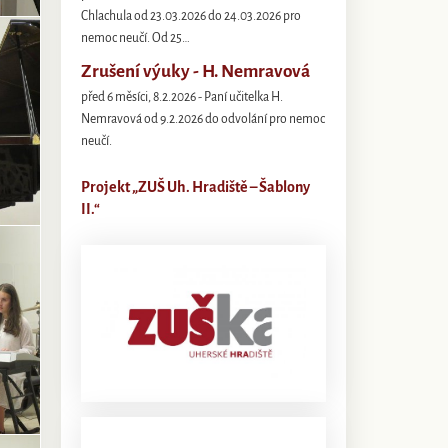
Chlachula od 23.03.2026 do 24.03.2026 pro
nemoc neučí. Od 25…
Zrušení výuky - H. Nemravová
před 6 měsíci, 8.2.2026 - Paní učitelka H.
Nemravová od 9.2.2026 do odvolání pro nemoc
neučí.
Projekt „ZUŠ Uh. Hradiště – Šablony
II.“