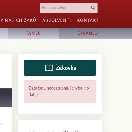
HY NAŠICH ŽÁKŮ
ABSOLVENTI
KONTAKT
TANEC
DIVADLO
Žákovka
Data jsou nedostupná: [chyba: no
data]
i