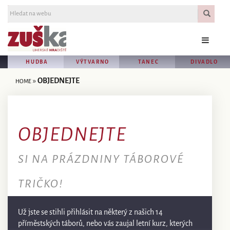
HUDBA
VÝTVARNO
TANEC
DIVADLO
»
OBJEDNEJTE
HOME
OBJEDNEJTE
SI NA PRÁZDNINY TÁBOROVÉ
TRIČKO!
Už jste se stihli přihlásit na některý z našich 14
příměstských táborů, nebo vás zaujal letní kurz, kterých