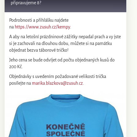
připravujeme 8?
Podrobnosti a přihlášku najdete
na
https://www.zusuh.cz/kempy
.
A aby na letošní prázdninové zážitky nepadal prach a vy jste
si je zachovali na dlouhou dobu, můžete si na památku
objednat bezva táborové tričko!
Jeho cena se bude odvíjet od počtu objednaných kusů do
200 Kč.
Objednávky s uvedením požadované velikosti trička
posílejte na
marika.blazkova@zusuh.cz
.