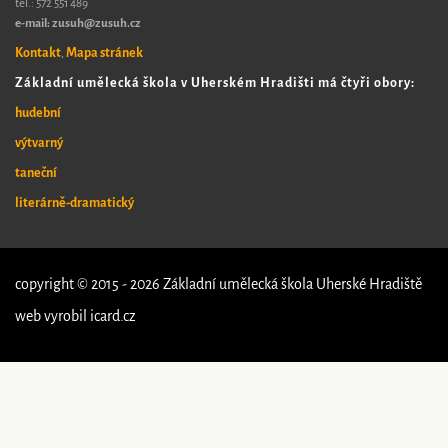
tel.:
572 551 489​
e-mail: zusuh@zusuh.cz
Kontakt
Mapa stránek
,
Základní umělecká škola v Uherském Hradišti má čtyři obory:
hudební
výtvarný
taneční
literárně-dramatický
copyright © 2015 - 2026 Základní umělecká škola Uherské Hradiště
web vyrobil
icard.cz