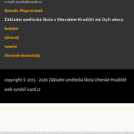
e-mail: zusuh@zusuh.cz
Kontakt
Mapa stránek
,
Základní umělecká škola v Uherském Hradišti má čtyři obory:
hudební
výtvarný
taneční
literárně-dramatický
copyright © 2015 - 2026 Základní umělecká škola Uherské Hradiště
web vyrobil
icard.cz