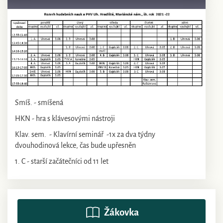
Smíš. - smíšená
HKN - hra s klávesovými nástroji
Klav. sem. - Klavírní seminář -1x za dva týdny
dvouhodinová lekce, čas bude upřesněn
1. C - starší začátečníci od 11 let
Žákovka