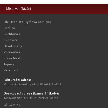
Místa vzdělávání
Uh. Hradiště, Tyršovo nám. 363
Boršice
Buchlovice
Kunovice
Osvětimany
Polešovice
Staré Město
Tupesy
Velehrad
Fakturační adresa:
Mariánské náměstí 125, 6
86 01 Uherské Hradiště
Doručovací adresa (kancelář školy):
Tyršovo náměstí 363, 686 01 Uherské Hradiště
tel.:
572 551 489​