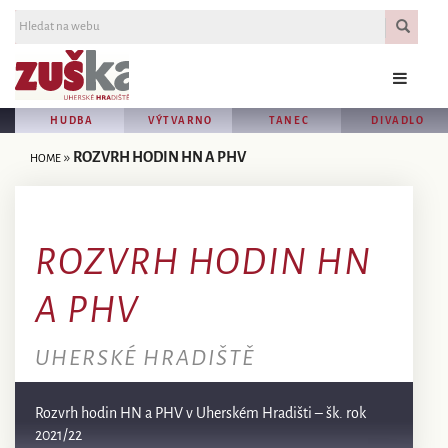
HUDBA
VÝTVARNO
TANEC
DIVADLO
»
ROZVRH HODIN HN A PHV
HOME
ROZVRH HODIN HN
A PHV
UHERSKÉ HRADIŠTĚ
Rozvrh hodin HN a PHV v Uherském Hradišti – šk. rok
2021/22