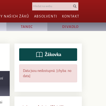
HY NAŠICH ŽÁKŮ
ABSOLVENTI
KONTAKT
TANEC
DIVADLO
Žákovka
Data jsou nedostupná: [chyba: no
data]
dní
si