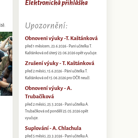
Elektronická přihláška
Upozornění:
tě.
Obnoveni výuky -T. Kaštánková
před 1 měsícem, 23.6.2026 - Paní učitelka T.
Kaštánková od úterý 23.06.2026 opět vyučuje.
Zrušení výuky - T. Kaštánková
před 2 měsíci, 15.6.2026 - Pání učitelka T.
Kaštánková od 15.06.2026 pro OČR neučí.
Obnovení výuky - A.
Trubačíková
před 2 měsíci, 25.5.2026 - Paní učitelka A.
Trubačíková od pondělí 25.05.2026 opět
vyučuje.
Suplování - A. Chlachula
před 5 měsíci, 23.3.2026 - Paní učitelka A.