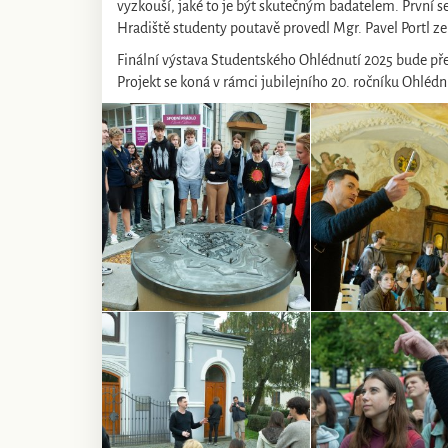
vyzkouší, jaké to je být skutečným badatelem. První s
Hradiště studenty poutavě provedl Mgr. Pavel Portl 
Finální výstava Studentského Ohlédnutí 2025 bude př
Projekt se koná v rámci jubilejního 20. ročníku Ohléd