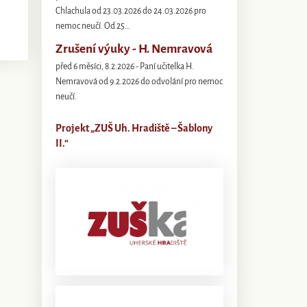
Chlachula od 23.03.2026 do 24.03.2026 pro
nemoc neučí. Od 25…
Zrušení výuky - H. Nemravová
před 6 měsíci, 8.2.2026 - Paní učitelka H.
Nemravová od 9.2.2026 do odvolání pro nemoc
neučí.
Projekt „ZUŠ Uh. Hradiště – Šablony
II.“