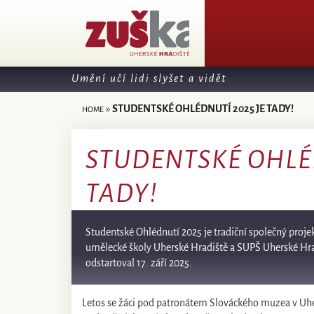
Umění učí lidi slyšet a vidět
»
STUDENTSKÉ OHLÉDNUTÍ 2025 JE TADY!
HOME
STUDENTSKÉ OHLÉD
TADY!
Studentské Ohlédnutí 2025 je tradiční společný proje
umělecké školy Uherské Hradiště a SUPŠ Uherské Hrad
odstartoval 17. září 2025.
Letos se žáci pod patronátem Slováckého muzea v Uhers