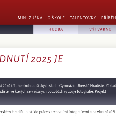
MINI ZUŠKA
O ŠKOLE
TALENTOVKY
PŘÍBĚ
HUDBA
VÝTVARNO
NUTÍ 2025 JE
kt žáků tří uherskohradišťských škol – Gymnázia Uherské Hradiště, Zákla
iště, ve kterých se v různých podobách vyučuje fotografie. Projekt
kém Hradišti pustí do práce s archivními fotografiemi a na vlastní kůži 