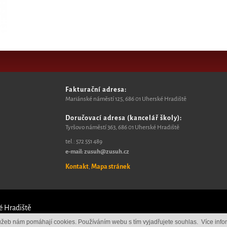
Fakturační adresa:
Mariánské náměstí 125, 6
86 01 Uherské Hradiště
Doručovací adresa (kancelář školy):
Tyršovo náměstí 363, 686 01 Uherské Hradiště
tel.:
572 551 489​
e-mail: zusuh@zusuh.cz
Kontakt
Mapa stránek
,
é Hradiště
lužeb nám pomáhají cookies. Používáním webu s tím vyjadřujete souhlas.
Více info