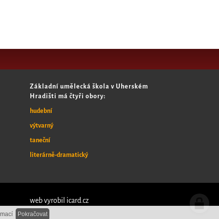
Základní umělecká škola v Uherském
Hradišti má čtyři obory:
hudební
výtvarný
taneční
literárně-dramatický
web vyrobil
icard.cz
rmací
Pokračovat