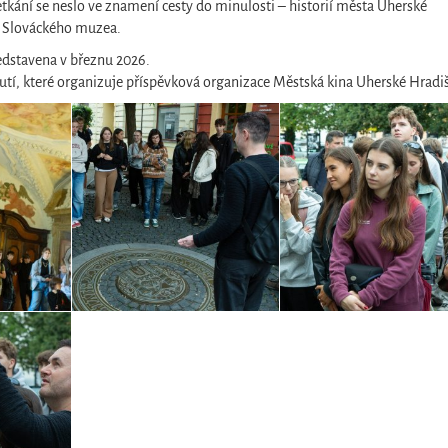
etkání se neslo ve znamení cesty do minulosti – historií města Uherské
ze Slováckého muzea.
edstavena v březnu 2026.
nutí, které organizuje příspěvková organizace Městská kina Uherské Hradiš