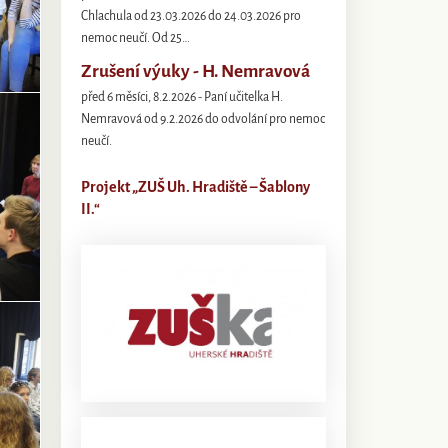
Chlachula od 23.03.2026 do 24.03.2026 pro
nemoc neučí. Od 25…
Zrušení výuky - H. Nemravová
před 6 měsíci, 8.2.2026 - Paní učitelka H.
Nemravová od 9.2.2026 do odvolání pro nemoc
neučí.
Projekt „ZUŠ Uh. Hradiště – Šablony
II.“