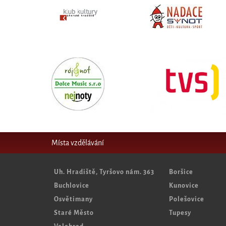
Místa vzdělávání
Uh. Hradiště, Tyršovo nám. 363
Boršice
Buchlovice
Kunovice
Osvětimany
Polešovice
Staré Město
Tupesy