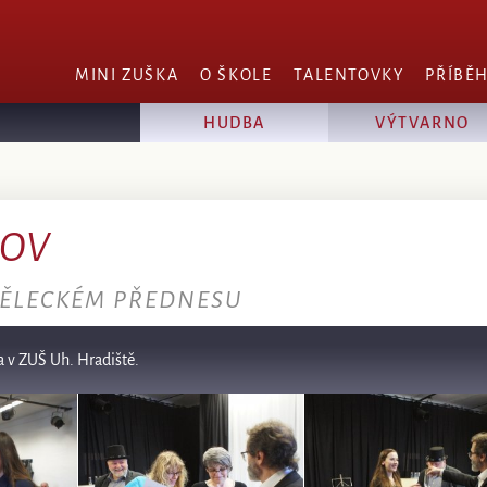
MINI ZUŠKA
O ŠKOLE
TALENTOVKY
PŘÍBĚ
HUDBA
VÝTVARNO
JOV
MĚLECKÉM PŘEDNESU
a v ZUŠ Uh. Hradiště.