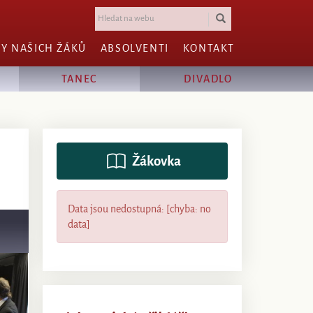
HY NAŠICH ŽÁKŮ
ABSOLVENTI
KONTAKT
TANEC
DIVADLO
Žákovka
Data jsou nedostupná: [chyba: no
data]