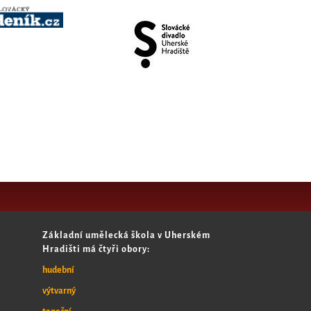
Základní umělecká škola v Uherském
Hradišti má čtyři obory:
hudební
výtvarný