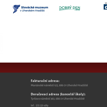
Fakturační adresa:
Mariánské náměstí 125, 6
86 01 Uherské Hradiště
Doručovací adresa (kancelář školy):
Tyršovo náměstí 363, 686 01 Uherské Hradiště
tel.:
572 551 489​