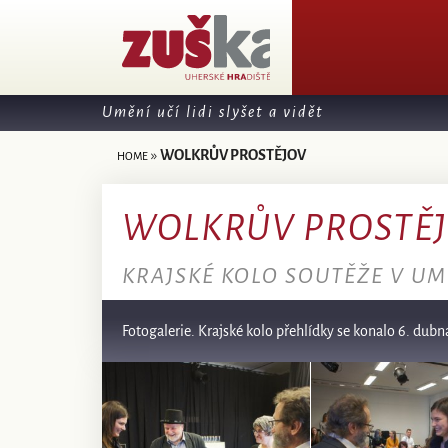
Umění učí lidi slyšet a vidět
»
WOLKRŮV PROSTĚJOV
HOME
WOLKRŮV PROSTĚ
KRAJSKÉ KOLO SOUTĚŽE V U
Fotogalerie. Krajské kolo přehlídky se konalo 6. dubn