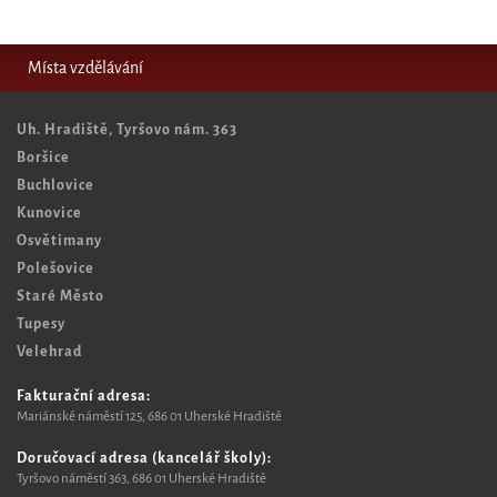
Místa vzdělávání
Uh. Hradiště, Tyršovo nám. 363
Boršice
Buchlovice
Kunovice
Osvětimany
Polešovice
Staré Město
Tupesy
Velehrad
Fakturační adresa:
Mariánské náměstí 125, 6
86 01 Uherské Hradiště
Doručovací adresa (kancelář školy):
Tyršovo náměstí 363, 686 01 Uherské Hradiště