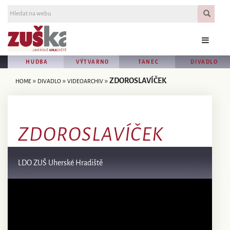
HUDBA
VÝTVARNO
TANEC
DIVADLO
»
»
»
ZDOROSLAVÍČEK
HOME
DIVADLO
VIDEOARCHIV
ZDOROSLAVÍČEK
LDO ZUŠ Uherské Hradiště