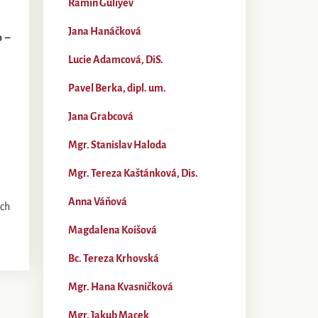
Ramin Guliyev
Jana Hanáčková
o –
Lucie Adamcová, DiS.
Pavel Berka, dipl. um.
Jana Grabcová
Mgr. Stanislav Haloda
Mgr. Tereza Kaštánková, Dis.
Anna Váňová
ách
Magdalena Koišová
Bc. Tereza Krhovská
Mgr. Hana Kvasničková
Mgr. Jakub Macek