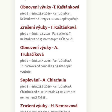
Obnoveni výuky -T. Kaštánková
před 2 měsíci, 23.6.2026 - Paní učitelka T.
Kaštánková od úterý 23.06.2026 opět vyučuje.
Zrušení výuky - T. Kaštánková
před 2 měsíci, 15.6.2026 - Pání učitelka T.
Kaštánková od 15.06.2026 pro OČR neučí.
Obnovení výuky - A.
Trubačíková
před 2 měsíci, 25.5.2026 - Paní učitelka A.
Trubačíková od pondělí 25.05.2026 opět
vyučuje.
Suplování - A. Chlachula
před 5 měsíci, 23.3.2026 - Paní učitelka A.
Chlachula od 23.03.2026 do 24.03.2026 pro
nemoc neučí. Od 25…
Zrušení výuky - H. Nemravová