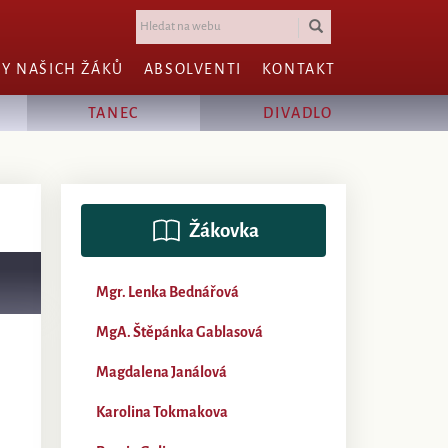
HY NAŠICH ŽÁKŮ
ABSOLVENTI
KONTAKT
TANEC
DIVADLO
Žákovka
Mgr. Lenka Bednářová
MgA. Štěpánka Gablasová
Magdalena Janálová
Karolina Tokmakova