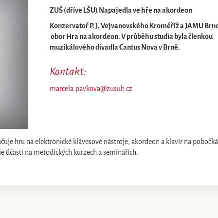
ZUŠ (dříve LŠU) Napajedla ve hře na akordeon
Konzervatoř P. J. Vejvanovského Kroměříž a JAMU Brn
obor Hra na akordeon. V průběhu studia byla členkou
muzikálového divadla Cantus Nova v Brně.
Kontakt:
marcela.pavkova@zusuh.cz
uje hru na elektronické klávesové nástroje, akordeon a klavír na pobočk
uje účastí na metodických kurzech a seminářích.