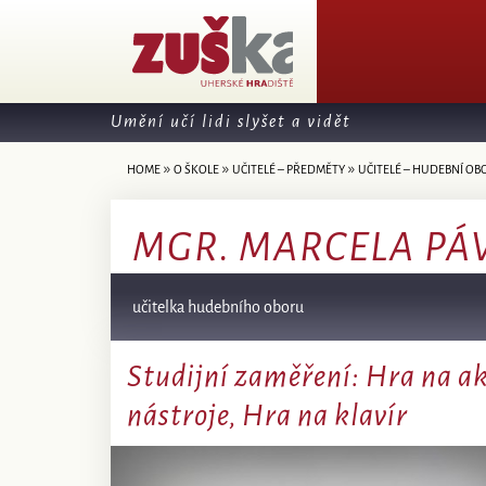
Umění učí lidi slyšet a vidět
»
»
»
HOME
O ŠKOLE
UČITELÉ – PŘEDMĚTY
UČITELÉ – HUDEBNÍ OB
MGR. MARCELA PÁ
učitelka hudebního oboru
Studijní zaměření: Hra na ak
nástroje, Hra na klavír