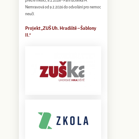
před 6 měsíci, 8.2.2026 - Paní učitelka H.
Nemravová od 9.2.2026 do odvolání pro nemoc
neučí.
Projekt „ZUŠ Uh. Hradiště – Šablony
II.“