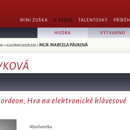
MINI ZUŠKA
O ŠKOLE
TALENTOVKY
PŘÍBĚ
HUDBA
VÝTVARNO
»
»
MGR. MARCELA PÁVKOVÁ
OR
KLAVÍRNÍ ODDĚLENÍ
VKOVÁ
ordeon, Hra na elektronické klávesové
Absolventka: