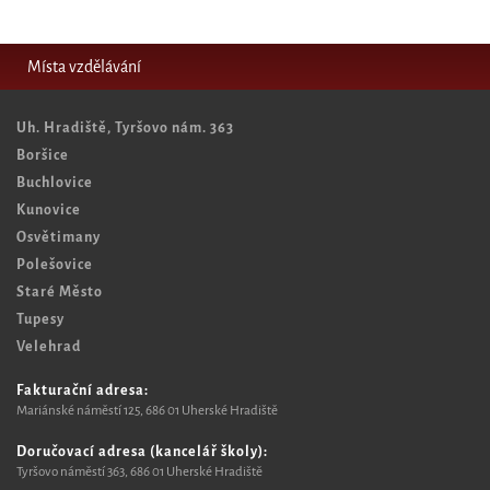
Místa vzdělávání
Uh. Hradiště, Tyršovo nám. 363
Boršice
Buchlovice
Kunovice
Osvětimany
Polešovice
Staré Město
Tupesy
Velehrad
Fakturační adresa:
Mariánské náměstí 125, 6
86 01 Uherské Hradiště
Doručovací adresa (kancelář školy):
Tyršovo náměstí 363, 686 01 Uherské Hradiště