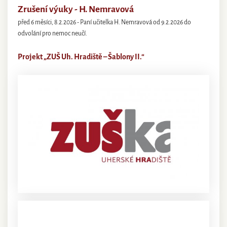
Zrušení výuky - H. Nemravová
před 6 měsíci, 8.2.2026 - Paní učitelka H. Nemravová od 9.2.2026 do
odvolání pro nemoc neučí.
Projekt „ZUŠ Uh. Hradiště – Šablony II.“