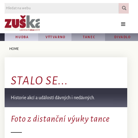
HUDBA
VÝTVARNO
TANEC
DIVADLO
HOME
STALO SE...
Historie akcí a událostí dávných i nedávných.
Foto z distanční výuky tance