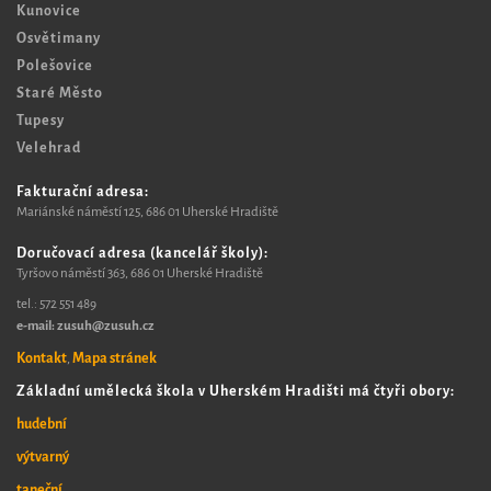
Kunovice
Osvětimany
Polešovice
Staré Město
Tupesy
Velehrad
Fakturační adresa:
Mariánské náměstí 125, 6
86 01 Uherské Hradiště
Doručovací adresa (kancelář školy):
Tyršovo náměstí 363, 686 01 Uherské Hradiště
tel.:
572 551 489​
e-mail: zusuh@zusuh.cz
Kontakt
Mapa stránek
,
Základní umělecká škola v Uherském Hradišti má čtyři obory:
hudební
výtvarný
taneční