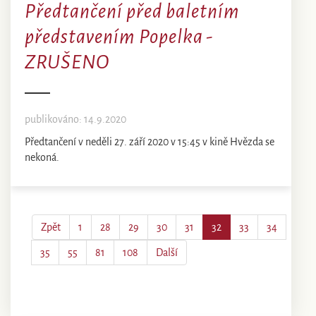
Předtančení před baletním
představením Popelka -
ZRUŠENO
publikováno: 14.9.2020
Předtančení v neděli 27. září 2020 v 15:45 v kině Hvězda se
nekoná.
Zpět
1
28
29
30
31
32
33
34
35
55
81
108
Další