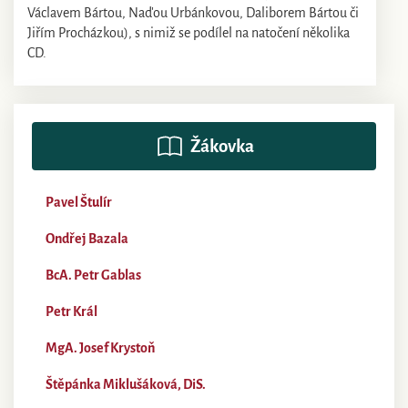
Václavem Bártou, Naďou Urbánkovou, Daliborem Bártou či
Jiřím Procházkou), s nimiž se podílel na natočení několika
CD.
Žákovka
Pavel Štulír
Ondřej Bazala
BcA. Petr Gablas
Petr Král
MgA. Josef Krystoň
Štěpánka Miklušáková, DiS.