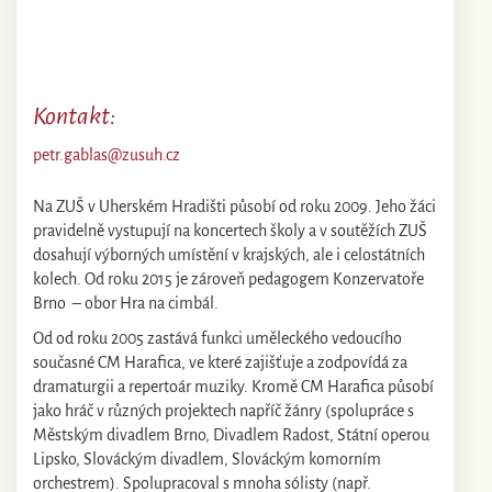
​Kontakt:
petr.gablas@zusuh.cz
Na ZUŠ v Uherském Hradišti působí od roku 2009. Jeho žáci
pravidelně vystupují na koncertech školy a v soutěžích ZUŠ
dosahují výborných umístění v krajských, ale i celostátních
kolech. Od roku 2015 je zároveň pedagogem Konzervatoře
Brno – obor Hra na cimbál.
Od od roku 2005 zastává funkci uměleckého vedoucího
současné CM Harafica, ve které zajišťuje a zodpovídá za
dramaturgii a repertoár muziky. Kromě CM Harafica působí
jako hráč v různých projektech napříč žánry (spolupráce s
Městským divadlem Brno, Divadlem Radost, Státní operou
Lipsko, Slováckým divadlem, Slováckým komorním
orchestrem). Spolupracoval s mnoha sólisty (např.