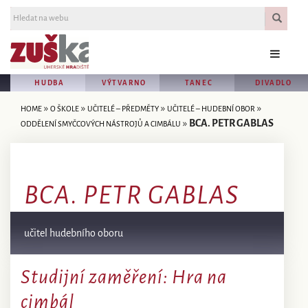
HUDBA
VÝTVARNO
TANEC
DIVADLO
»
»
»
»
HOME
O ŠKOLE
UČITELÉ – PŘEDMĚTY
UČITELÉ – HUDEBNÍ OBOR
»
BCA. PETR GABLAS
ODDĚLENÍ SMYČCOVÝCH NÁSTROJŮ A CIMBÁLU
BCA. PETR GABLAS
učitel hudebního oboru
Studijní zaměření: Hra na
cimbál