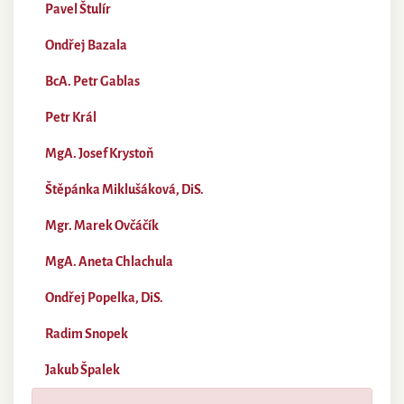
Pavel Štulír
Ondřej Bazala
BcA. Petr Gablas
Petr Král
MgA. Josef Krystoň
Štěpánka Miklušáková, DiS.
Mgr. Marek Ovčáčík
MgA. Aneta Chlachula
Ondřej Popelka, DiS.
Radim Snopek
Jakub Špalek