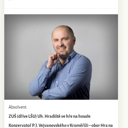
Absolvent:
ZUŠ (dříve LŠU) Uh. Hradiště ve hře na housle
Konzervatoř P. J. Vejvanovského v Kroměříži – obor Hra na