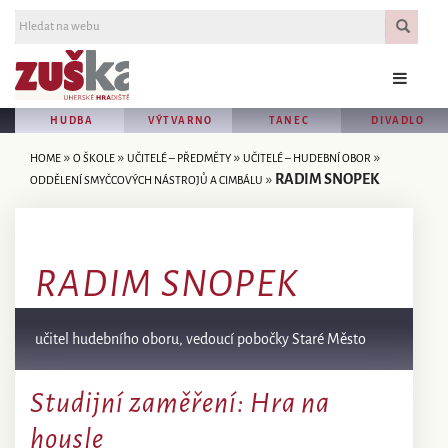
HUDBA
VÝTVARNO
TANEC
DIVADLO
»
»
»
»
HOME
O ŠKOLE
UČITELÉ – PŘEDMĚTY
UČITELÉ – HUDEBNÍ OBOR
»
RADIM SNOPEK
ODDĚLENÍ SMYČCOVÝCH NÁSTROJŮ A CIMBÁLU
RADIM SNOPEK
učitel hudebního oboru, vedoucí pobočky Staré Město
Studijní zaměření: Hra na
housle