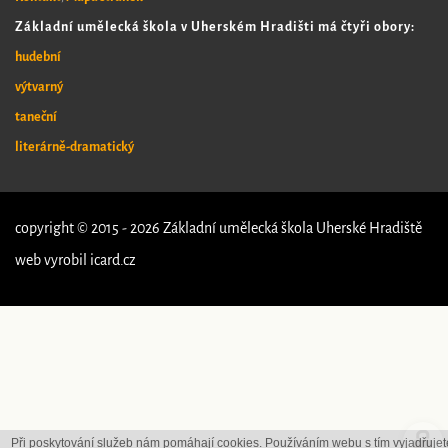
Základní umělecká škola v Uherském Hradišti má čtyři obory:
hudební
výtvarný
taneční
literárně-dramatický
copyright © 2015 - 2026 Základní umělecká škola Uherské Hradiště
web vyrobil
icard.cz
Při poskytování služeb nám pomáhají cookies. Používáním webu s tím vyjadřujet