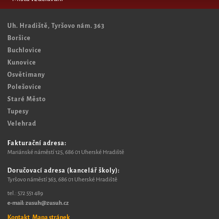
Uh. Hradiště, Tyršovo nám. 363
Boršice
Buchlovice
Kunovice
Osvětimany
Polešovice
Staré Město
Tupesy
Velehrad
Fakturační adresa:
Mariánské náměstí 125, 6
86 01 Uherské Hradiště
Doručovací adresa (kancelář školy):
Tyršovo náměstí 363, 686 01 Uherské Hradiště
tel.:
572 551 489​
e-mail: zusuh@zusuh.cz
Kontakt
Mapa stránek
,