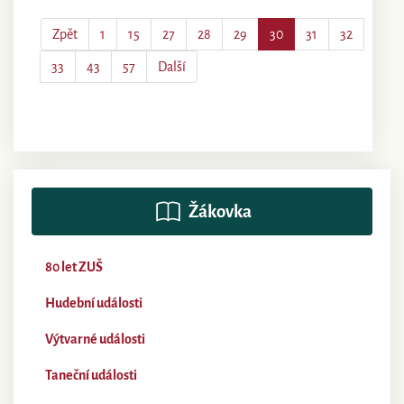
Zpět
1
15
27
28
29
30
31
32
33
43
57
Další
Žákovka
80 let ZUŠ
Hudební události
Výtvarné události
Taneční události