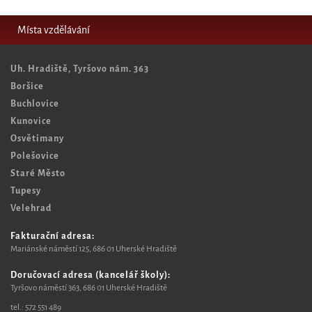
Místa vzdělávání
Uh. Hradiště, Tyršovo nám. 363
Boršice
Buchlovice
Kunovice
Osvětimany
Polešovice
Staré Město
Tupesy
Velehrad
Fakturační adresa:
Mariánské náměstí 125, 6
86 01 Uherské Hradiště
Doručovací adresa (kancelář školy):
Tyršovo náměstí 363, 686 01 Uherské Hradiště
tel.:
572 551 489​