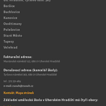
Uh. Hradiště, Tyršovo nám. 363
Boršice
Buchlovice
Kunovice
Osvětimany
Polešovice
Staré Město
Tupesy
Velehrad
Fakturační adresa:
Mariánské náměstí 125, 6
86 01 Uherské Hradiště
Doručovací adresa (kancelář školy):
Tyršovo náměstí 363, 686 01 Uherské Hradiště
tel.:
572 551 489​
e-mail: zusuh@zusuh.cz
Kontakt
Mapa stránek
,
Základní umělecká škola v Uherském Hradišti má čtyři obory: