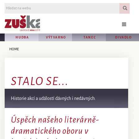
HUDBA
VÝTVARNO
TANEC
DIVADLO
HOME
STALO SE...
Historie akcí a událostí dávných i nedávných.
Úspěch našeho literárně-
dramatického oboru v