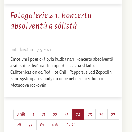
Fotogalerie z 1. koncertu
absolventů a sólistů
publikováno: 17.5.2021
Emotivní i poetická byla hudba na 1. koncertu absolventů
a sólistů 12. května. Ten opepřila slavná skladba
Californication od Red Hot Chilli Peppers, s Led Zeppelin
jsme vystoupali schody do nebe nebo se rozohnili u
Metudova rockování.
Zpět
1
21
22
23
24
25
26
27
28
55
81
108
Další